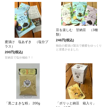
豆を楽しむ 甘納豆 （3種
類）
246円(税込)
蜜漬け 塩あずき （塩分プ
独自の蜜漬け製法で糖蜜をゆっくり
ラス）
と浸透させました
200円(税込)
甘納豆で塩分補給？！
「黒ごまきな粉」 200g
「ポリッと納豆 箱入り」