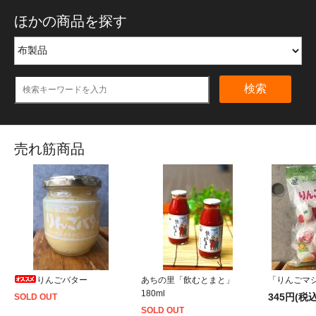
ほかの商品を探す
検索
売れ筋商品
りんごバター
あちの里「飲むとまと」
「りんごマシ
180ml
345円(税込
SOLD OUT
SOLD OUT