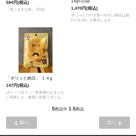
14g×10袋
594円(税込)
1,470円(税込)
「黒ごまきな粉」 250g
手にべとつかず食べやすい納豆は旅
行のお供にも重宝します。
「ポリッと納豆」 １４g
147円(税込)
ぱりっ！ぽりっ！新食感の止まらな
い美味しさ。健康に気遣う方にも。
5
1
5
商品中
-
商品
前へ
次へ