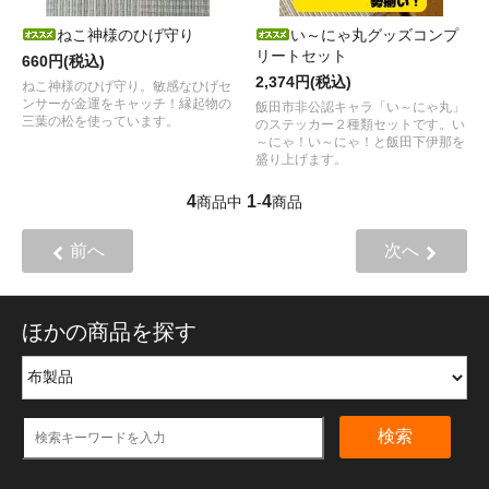
ねこ神様のひげ守り
い～にゃ丸グッズコンプ
リートセット
660円(税込)
2,374円(税込)
ねこ神様のひげ守り。敏感なひげセ
ンサーが金運をキャッチ！縁起物の
飯田市非公認キャラ「い～にゃ丸」
三葉の松を使っています。
のステッカー２種類セットです。い
～にゃ！い～にゃ！と飯田下伊那を
盛り上げます。
4
1
4
商品中
-
商品
前へ
次へ
ほかの商品を探す
検索