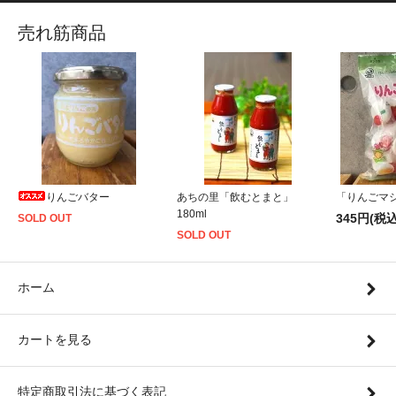
売れ筋商品
りんごバター
あちの里「飲むとまと」
「りんごマシ
180ml
345円(税込
SOLD OUT
SOLD OUT
ホーム
カートを見る
特定商取引法に基づく表記