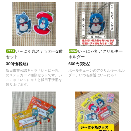
い～にゃ丸ステッカー2種
い～にゃ丸アクリルキー
セット
ホルダー
300円(税込)
660円(税込)
飯田市非公認キャラ「い～にゃ丸」
ボールチェーンのアクリルキーホル
のステッカー２種類セットです。い
ダー。いつも身近にい～にゃ！
～にゃ！い～にゃ！と飯田下伊那を
盛り上げます。