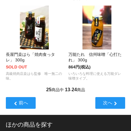
長屋門桒はら「焼肉食っタ
万能たれ 信州味噌「心打た
レ」 300g
れ」 300g
SOLD OUT
864円(税込)
高級焼肉店桒はら監修 唯一無二の
いろいろな料理に使える万能ダレ
味。
味噌タイプ。
25
13
24
商品中
-
商品
前へ
次へ
ほかの商品を探す