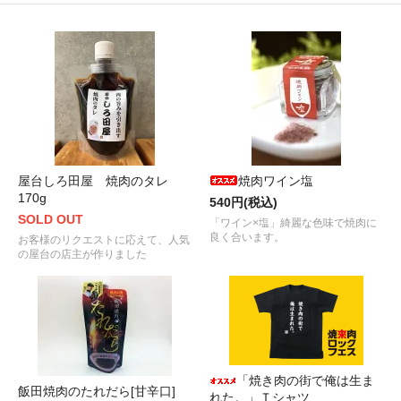
屋台しろ田屋 焼肉のタレ
焼肉ワイン塩
170g
540円(税込)
SOLD OUT
「ワイン×塩」綺麗な色味で焼肉に
良く合います。
お客様のリクエストに応えて、人気
の屋台の店主が作りました
「焼き肉の街で俺は生ま
飯田焼肉のたれだら[甘辛口]
れた。」Ｔシャツ