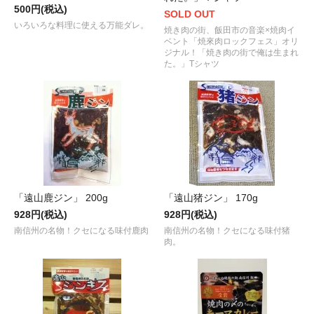
500円(税込)
SOLD OUT
いろいろな料理に使える万能ダレ。
焼き肉の街、飯田市の音楽×焼肉イ
ベント「焼來肉ロックフェス」オリ
ジナル！「焼き肉の街で俺は生まれ
た。」Tシャツ
「遠山鹿ジン」 200g
「遠山猪ジン」 170g
928円(税込)
928円(税込)
南信州の名物！クセになる味付鹿肉
南信州の名物！クセになる味付猪
肉。