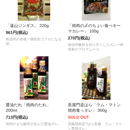
「遠山ジンギス」 220g
「焼肉の〆のちょい食べキー
マカレー」 100g
961円(税込)
270円(税込)
南信州の名物！個性的でクセになる
味。
南信州飯田を知り尽くしたカレー研
究家がプロデュース。
醤油だれ「焼肉のたれ」
長屋門桒はら「ラム・マトン
200ml
焼肉食っタレ」 300g
713円(税込)
SOLD OUT
焼肉のまち飯田が生んだ醤油ダレ。
高級焼肉店?はら監修 ラム・マト
ン専用タレ。