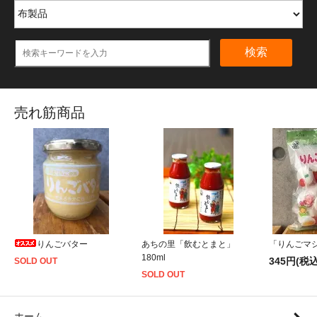
検索
売れ筋商品
りんごバター
あちの里「飲むとまと」
「りんごマシ
180ml
345円(税込
SOLD OUT
SOLD OUT
ホーム