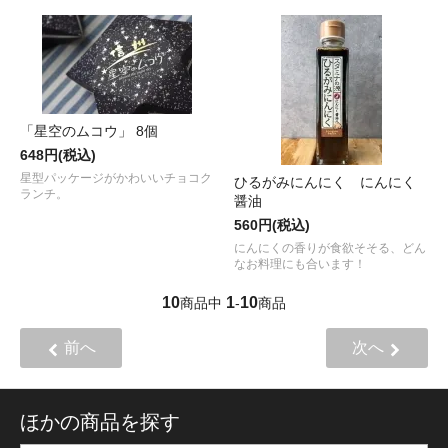
「星空のムコウ」 8個
648円(税込)
星型パッケージがかわいいチョコク
ひるがみにんにく にんにく
ランチ。
醤油
560円(税込)
にんにくの香りが食欲そそる、どん
なお料理にも合います！
10
1
10
商品中
-
商品
前へ
次へ
ほかの商品を探す