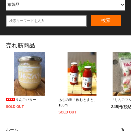
検索
売れ筋商品
りんごバター
あちの里「飲むとまと」
「りんごマシ
180ml
345円(税込
SOLD OUT
SOLD OUT
ホーム