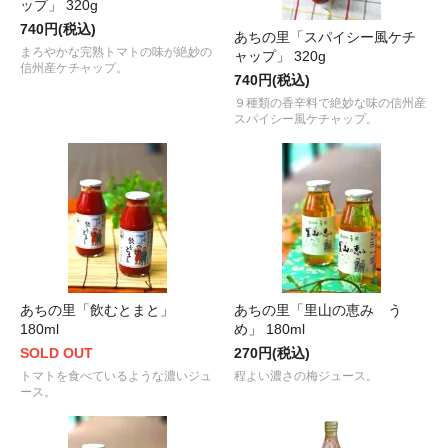
ップ」 320g
740円(税込)
あちの里「スパイシー風ケチ
まろやかな完熟トマトの味が絶妙の
ャップ」 320g
信州産ケチャップ。
740円(税込)
９種類の香辛料で絶妙な味の信州産
スパイシー風ケチャップ。
あちの里「飲むとまと」
あちの里「里山の恵み う
180ml
め」 180ml
SOLD OUT
270円(税込)
トマトを食べているような濃いジュ
程よい濃さの梅ジュース。
ース。