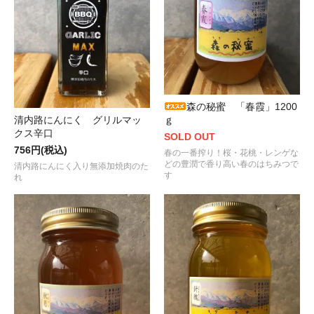
森の秘蜜 「春霞」1200
ｇ
清内路にんにく グリルマッ
クス辛口
SOLD OUT
756円(税込)
春の一番搾り！桜・花桃・レンゲな
どの豊潤で香り高い春のはちみつで
清内路にんにく入り無添加焼肉のた
す
れ