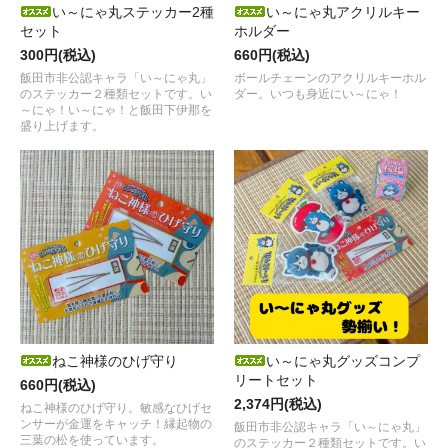
い～にゃ丸ステッカー2種
い～にゃ丸アクリルキー
セット
ホルダー
300円(税込)
660円(税込)
飯田市非公認キャラ「い～にゃ丸」
ボールチェーンのアクリルキーホル
のステッカー２種類セットです。い
ダー。いつも身近にい～にゃ！
～にゃ！い～にゃ！と飯田下伊那を
盛り上げます。
ねこ神様のひげ守り
い～にゃ丸グッズコンプ
リートセット
660円(税込)
2,374円(税込)
ねこ神様のひげ守り。敏感なひげセ
ンサーが金運をキャッチ！縁起物の
飯田市非公認キャラ「い～にゃ丸」
三葉の松を使っています。
のステッカー２種類セットです。い