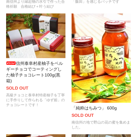
南信州より縁起物の水引で作った合
「飯田」を感じるバッチです
格祈願 合格結び＋叶う結び
信州泰阜村産柚子をベル
ギーチョコでコーティングし
た柚子チョコレート100g(黒
箱)
SOLD OUT
高級チョコと泰阜村特産柚子を丁寧
に手作りして作られる「ゆず姫」の
チョコレートです！
「純粋はちみつ」 600g
SOLD OUT
南信州の地で野山の花の蜜を集めま
した。