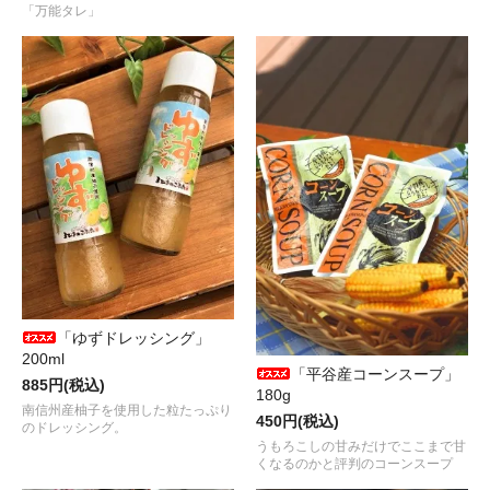
「万能タレ」
「ゆずドレッシング」
200ml
「平谷産コーンスープ」
885円(税込)
180g
南信州産柚子を使用した粒たっぷり
450円(税込)
のドレッシング。
うもろこしの甘みだけでここまで甘
くなるのかと評判のコーンスープ