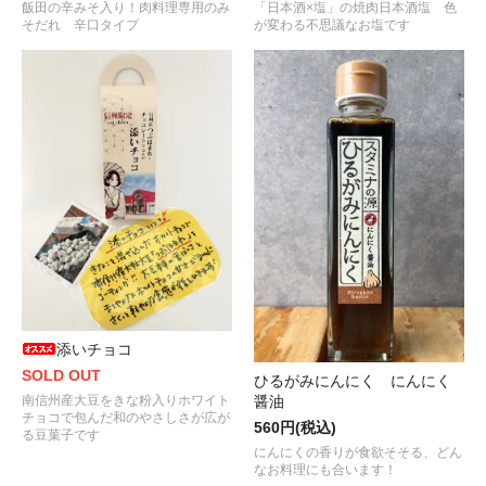
飯田の辛みそ入り！肉料理専用のみ
「日本酒×塩」の焼肉日本酒塩 色
そだれ 辛口タイプ
が変わる不思議なお塩です
添いチョコ
SOLD OUT
ひるがみにんにく にんにく
醤油
南信州産大豆をきな粉入りホワイト
チョコで包んだ和のやさしさが広が
560円(税込)
る豆菓子です
にんにくの香りが食欲そそる、どん
なお料理にも合います！