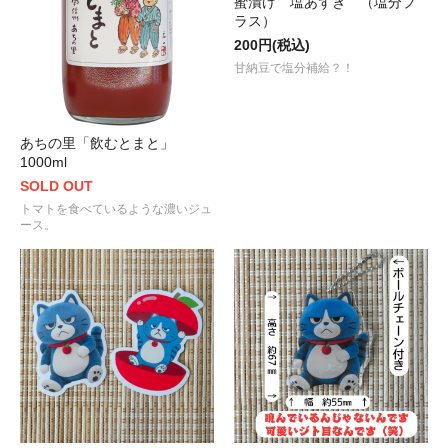
蜜漬け 塩あずき （塩分プ
ラス）
200円(税込)
甘納豆で塩分補給？！
あちの里「飲むとまと」
1000ml
SOLD OUT
トマトを食べているような濃いジュ
ース。