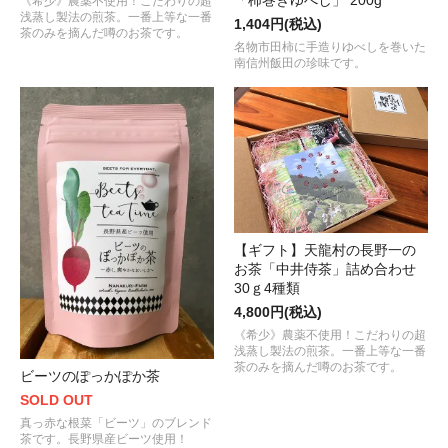
「柿巻きゆべし」 200g
《希少》農薬不使用！こだわりの超
浅蒸し製法の煎茶。一番上等な一番
1,404円(税込)
茶のみを摘んだ噂のお茶です。
名物市田柿に手造りゆべしを巻いた
南信州飯田の珍味です。
【ギフト】天龍村の長野一の
お茶「中井侍茶」詰め合わせ
30ｇ4種類
4,800円(税込)
《希少》農薬不使用！こだわりの超
浅蒸し製法の煎茶。一番上等な一番
茶のみを摘んだ噂のお茶です。
ビーツのぽっかぽか茶
SOLD OUT
真っ赤な根菜「ビーツ」のブレンド
茶です。長野県産ビーツ使用！