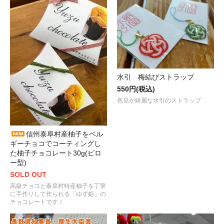
水引 梅結びストラップ
550円(税込)
色見が綺麗な水引のストラップ
信州泰阜村産柚子をベル
ギーチョコでコーティングし
た柚子チョコレート30g(ピロ
ー型)
SOLD OUT
高級チョコと泰阜村特産柚子を丁寧
に手作りして作られる「ゆず姫」の
チョコレートです！