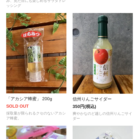
み、見た目にも楽しめるサラダドレ
ッシング
「アカシア蜂蜜」 200g
信州りんごサイダー
SOLD OUT
350円(税込)
採取量が限られるクセのないアカシ
爽やかなのど越しの信州りんごサイ
ア蜂蜜。
ダー