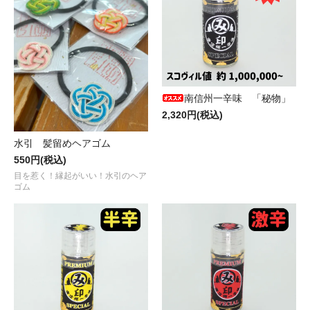
南信州一辛味 「秘物」
2,320円(税込)
水引 髪留めヘアゴム
550円(税込)
目を惹く！縁起がいい！水引のヘア
ゴム