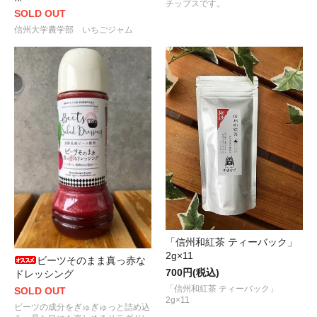
チップスです。
SOLD OUT
信州大学農学部 いちごジャム
「信州和紅茶 ティーバック」
2g×11
ビーツそのまま真っ赤な
700円(税込)
ドレッシング
「信州和紅茶 ティーバック」
SOLD OUT
2g×11
ビーツの成分をぎゅぎゅっと詰め込