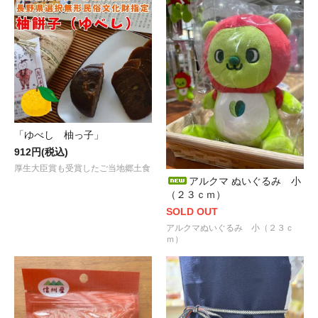
「ゆべし 柚っ子」
912円(税込)
厚生大臣賞も受賞したご当地郷土食
アルクマ ぬいぐるみ 小
（２３ｃｍ）
SOLD OUT
アルクマぬいぐるみ 小（２３ｃ
ｍ）