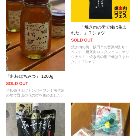
「焼き肉の街で俺は生ま
れた。」Ｔシャツ
SOLD OUT
焼き肉の街、飯田市の音楽×焼肉イ
ベント「焼來肉ロックフェス」オリ
ジナル！「焼き肉の街で俺は生まれ
た。」Tシャツ
「純粋はちみつ」 1200g
SOLD OUT
当店売り上げナンバーワン！南信州
の地で野山の花の蜜を集めました。