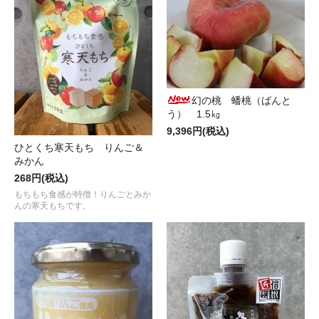
幻の桃 蟠桃（ばんと
う） 1.5㎏
9,396円(税込)
ひとくち寒天もち りんご＆
みかん
268円(税込)
もちもち食感が特徴！りんごとみか
んの寒天もちです。