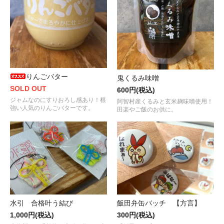
りんごバター
鬼くるみ味噌
SOLD OUT
600円(税込)
ジャムなのにすりおろし感あり！根
阿智村産くるみと玄米麹味噌使用！
強い人気のりんごバターです。
田楽やご飯のお供に。
水引 合格叶う結び
飯田弁缶バッチ 【方言】
1,000円(税込)
300円(税込)