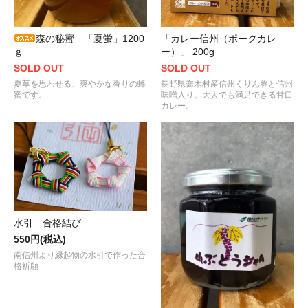
森の秘蜜 「夏蛍」1200
「カレー信州（ポークカレ
ｇ
ー）」 200g
SOLD OUT
SOLD OUT
夏草を思わせる、爽やかな香りの蜂
長野県喬木村産信州くりん豚と信州
蜜です。
味噌入り。大人でも満足できる甘口
カレー。
水引 合格結び
550円(税込)
南信州より縁起物の水引で作った合
格祈願