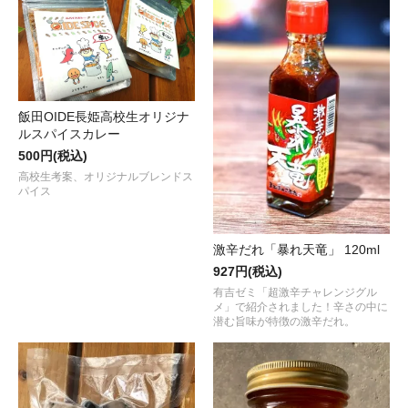
飯田OIDE長姫高校生オリジナ
ルスパイスカレー
500円(税込)
高校生考案、オリジナルブレンドス
パイス
激辛だれ「暴れ天竜」 120ml
927円(税込)
有吉ゼミ「超激辛チャレンジグル
メ」で紹介されました！辛さの中に
潜む旨味が特徴の激辛だれ。