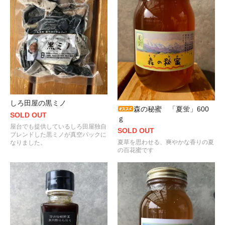
しろ田屋の黒ミノ
森の秘蜜 「夏蛍」600
SOLD OUT
ｇ
屋台でも提供しているしろ田屋独自
SOLD OUT
ブレンドした黒ミノが真空パックに
夏草を思わせる、爽やかな香りの夏
なりました。
の百花蜜です