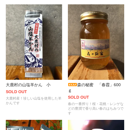
大鹿村の山塩羊かん 小
森の秘蜜 「春霞」600
ｇ
SOLD OUT
SOLD OUT
大鹿村産！珍しい山塩を使用した羊
かんです
春の一番搾り！桜・花桃・レンゲな
どの豊潤で香り高い春のはちみつで
す