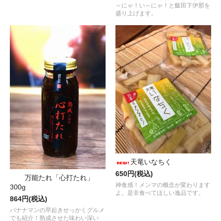
～にゃ！い～にゃ！と飯田下伊那を
盛り上げます。
天竜いなちく
650円(税込)
万能たれ「心打たれ」
神食感！メンマの概念が変わります
300g
よ。是非食べてほしい逸品です。
864円(税込)
バナナマンの早起きせっかくグルメ
でも紹介！熟成させた味わい深い