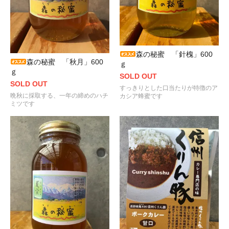
森の秘蜜 「針槐」600
森の秘蜜 「秋月」600
ｇ
ｇ
SOLD OUT
SOLD OUT
すっきりとした口当たりが特徴のア
晩秋に採取する、一年の締めのハチ
カシア蜂蜜です
ミツです