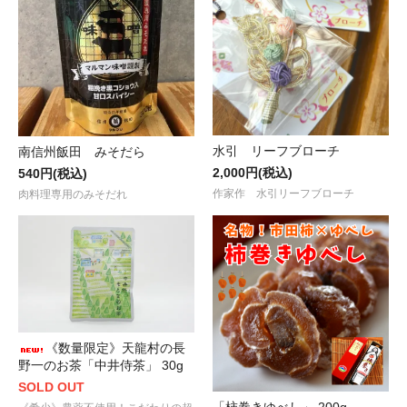
水引 リーフブローチ
南信州飯田 みそだら
2,000円(税込)
540円(税込)
作家作 水引リーフブローチ
肉料理専用のみそだれ
《数量限定》天龍村の長
野一のお茶「中井侍茶」 30g
SOLD OUT