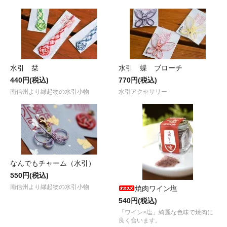
水引 栞
水引 蝶 ブローチ
440円(税込)
770円(税込)
南信州より縁起物の水引小物
水引アクセサリー
なんでもチャーム（水引）
550円(税込)
南信州より縁起物の水引小物
焼肉ワイン塩
540円(税込)
「ワイン×塩」綺麗な色味で焼肉に
良く合います。