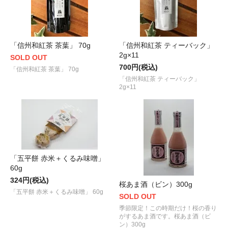
「信州和紅茶 茶葉」 70g
「信州和紅茶 ティーバック」
2g×11
SOLD OUT
700円(税込)
「信州和紅茶 茶葉」 70g
「信州和紅茶 ティーバック」
2g×11
「五平餅 赤米＋くるみ味噌」
60g
324円(税込)
桜あま酒（ビン）300g
「五平餅 赤米＋くるみ味噌」 60g
SOLD OUT
季節限定！この時期だけ！桜の香り
がするあま酒です。桜あま酒（ビ
ン）300g