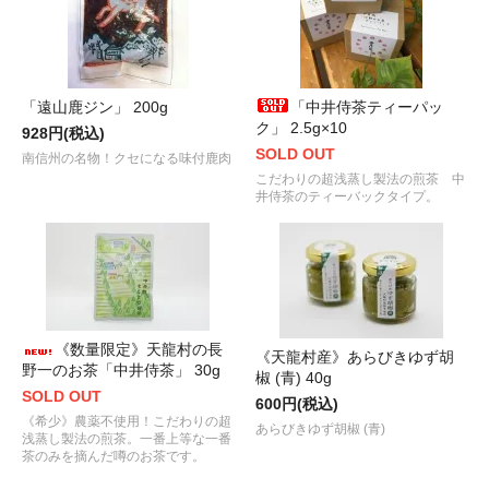
「遠山鹿ジン」 200g
「中井侍茶ティーパッ
ク」 2.5g×10
928円(税込)
SOLD OUT
南信州の名物！クセになる味付鹿肉
こだわりの超浅蒸し製法の煎茶 中
井侍茶のティーバックタイプ。
《数量限定》天龍村の長
《天龍村産》あらびきゆず胡
野一のお茶「中井侍茶」 30g
椒 (青) 40g
SOLD OUT
600円(税込)
《希少》農薬不使用！こだわりの超
あらびきゆず胡椒 (青)
浅蒸し製法の煎茶。一番上等な一番
茶のみを摘んだ噂のお茶です。