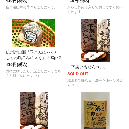
410円(税込)
410円(税込)
信州遠山郷の手作りこんにゃく。
からし酢みそ入りで切ってすぐ食べ
られます。
信州遠山郷「玉こんにゃくと
ちくわ風こんにゃく」 200g×2
410円(税込)
「下栗いもせんべい」
煮物にぴったり。玉こんにゃくとち
SOLD OUT
くわ風こんにゃくです。
遠山郷で採れる二度芋を使ったおせ
んべい。