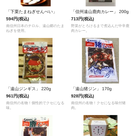
「下栗たまねぎせんべい」
「信州遠山鹿肉カレー」 200g
594円(税込)
713円(税込)
南信州日本のチロル、遠山郷のたま
野菜がとろけるまで煮込んだ中辛鹿
ねぎを使用。
肉カレー。
「遠山ジンギス」 220g
「遠山猪ジン」 170g
961円(税込)
928円(税込)
南信州の名物！個性的でクセになる
南信州の名物！クセになる味付猪
味。
肉。