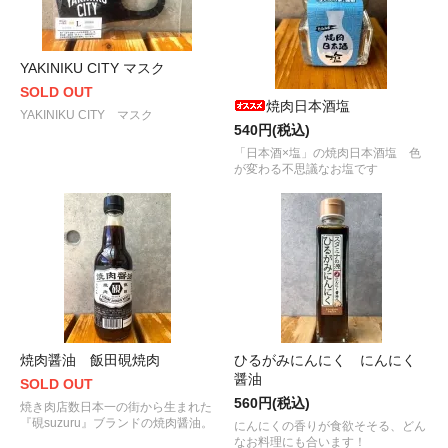
YAKINIKU CITY マスク
SOLD OUT
焼肉日本酒塩
YAKINIKU CITY マスク
540円(税込)
「日本酒×塩」の焼肉日本酒塩 色
が変わる不思議なお塩です
焼肉醤油 飯田硯焼肉
ひるがみにんにく にんにく
醤油
SOLD OUT
560円(税込)
焼き肉店数日本一の街から生まれた
『硯suzuru』ブランドの焼肉醤油。
にんにくの香りが食欲そそる、どん
なお料理にも合います！