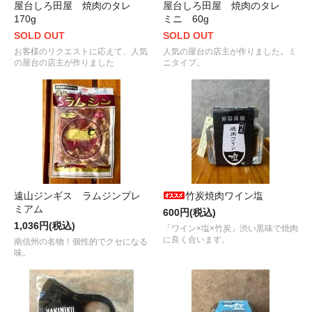
屋台しろ田屋 焼肉のタレ
屋台しろ田屋 焼肉のタレ
170g
ミニ 60g
SOLD OUT
SOLD OUT
お客様のリクエストに応えて、人気
人気の屋台の店主が作りました。ミ
の屋台の店主が作りました
ニタイプ。
遠山ジンギス ラムジンプレ
竹炭焼肉ワイン塩
ミアム
600円(税込)
1,036円(税込)
「ワイン×塩×竹炭」渋い黒味で焼肉
に良く合います。
南信州の名物！個性的でクセになる
味。