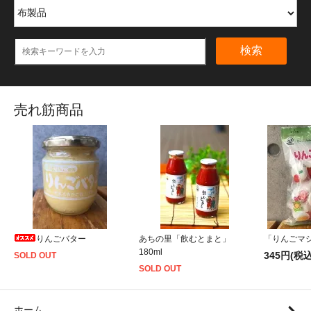
検索
売れ筋商品
りんごバター
あちの里「飲むとまと」
「りんごマシ
180ml
345円(税込
SOLD OUT
SOLD OUT
ホーム