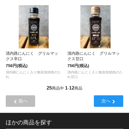
清内路にんにく グリルマッ
清内路にんにく グリルマッ
クス辛口
クス甘口
756円(税込)
756円(税込)
清内路にんにく入り無添加焼肉のた
清内路にんにく入り無添加焼肉のた
れ
れ甘口
25
1
12
商品中
-
商品
前へ
次へ
ほかの商品を探す