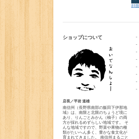
顔面
ショップについて
店長／平岩 道雄
南信州
（長野県南部の飯田下伊那地
域）は、南限と北限のちょうど境に
あり、りんごとみかん（柚子）の両
方が採れるめずらしい地域です。 そ
んな地域ですので、野菜や果物の種
類がたいへん多く、豊かな食文化が
育まれてきました。 南信州まるごと