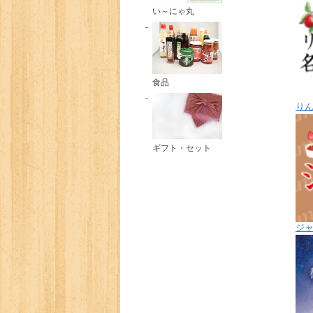
い～にゃ丸
食品
り
ギフト・セット
ジ