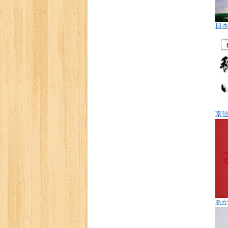
日
南
あ