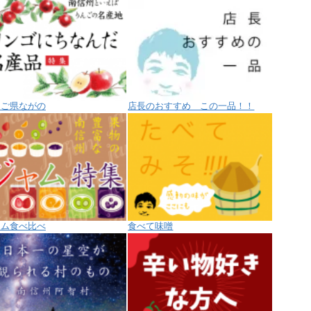
んご県ながの
店長のおすすめ この一品！！
ャム食べ比べ
食べて味噌