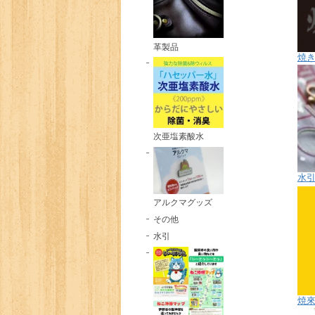
革製品
焼
次亜塩素酸水
水
アルクマグッズ
その他
水引
焼