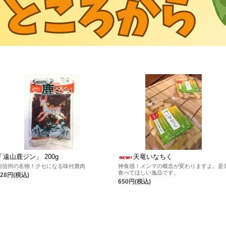
「遠山鹿ジン」 200g
天竜いなちく
南信州の名物！クセになる味付鹿肉
神食感！メンマの概念が変わりますよ。是
食べてほしい逸品です。
928円(税込)
650円(税込)