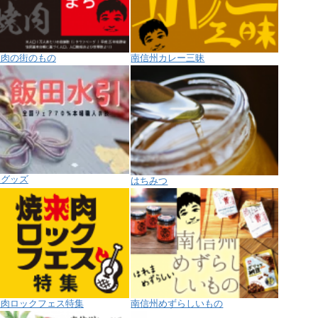
き肉の街のもの
南信州カレー三昧
引グッズ
はちみつ
來肉ロックフェス特集
南信州めずらしいもの