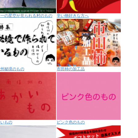
本一の星空が見られる村のもの
辛い物好きな方へ
信州秘境のもの
市田柿の加工品
かいもの
ピンク色のもの