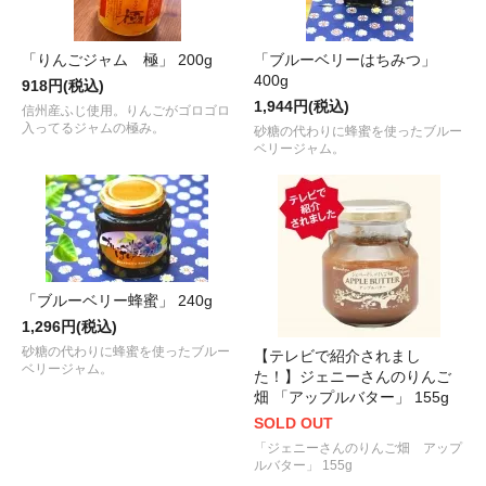
「りんごジャム 極」 200g
「ブルーベリーはちみつ」
400g
918円(税込)
1,944円(税込)
信州産ふじ使用。りんごがゴロゴロ
入ってるジャムの極み。
砂糖の代わりに蜂蜜を使ったブルー
ベリージャム。
「ブルーベリー蜂蜜」 240g
1,296円(税込)
砂糖の代わりに蜂蜜を使ったブルー
【テレビで紹介されまし
ベリージャム。
た！】ジェニーさんのりんご
畑 「アップルバター」 155g
SOLD OUT
「ジェニーさんのりんご畑 アップ
ルバター」 155g