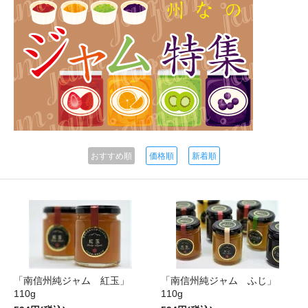
おすすめ順
価格順
新着順
「南信州純ジャム 紅玉」
「南信州純ジャム ふじ」
110g
110g