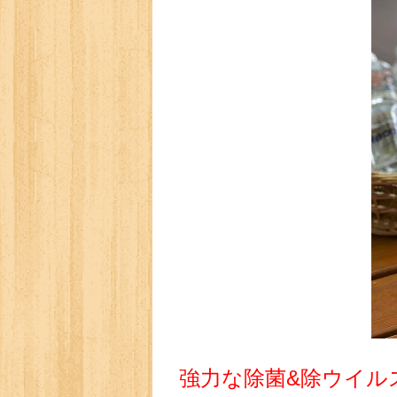
強力な除菌&除ウイル