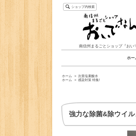
ショップ内検索
南信州まるごとショップ『おい
ホー
ホーム
>
次亜塩素酸水
ホーム
>
感染対策 特集!
強力な除菌&除ウイル