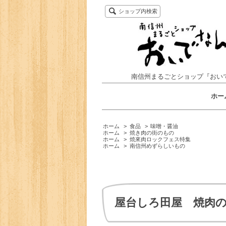
ショップ内検索
南信州まるごとショップ『おい
ホー
ホーム
>
食品
>
味噌・醤油
ホーム
>
焼き肉の街のもの
ホーム
>
焼來肉ロックフェス特集
ホーム
>
南信州めずらしいもの
屋台しろ田屋 焼肉のタ