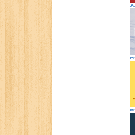
あ
南
南