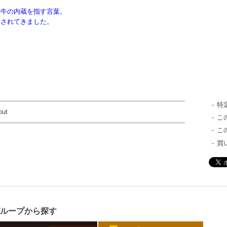
や牛の内蔵を指す言葉。
愛されてきました。
特
out
こ
こ
買
グループから探す