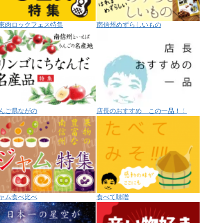
來肉ロックフェス特集
南信州めずらしいもの
んご県ながの
店長のおすすめ この一品！！
ャム食べ比べ
食べて味噌