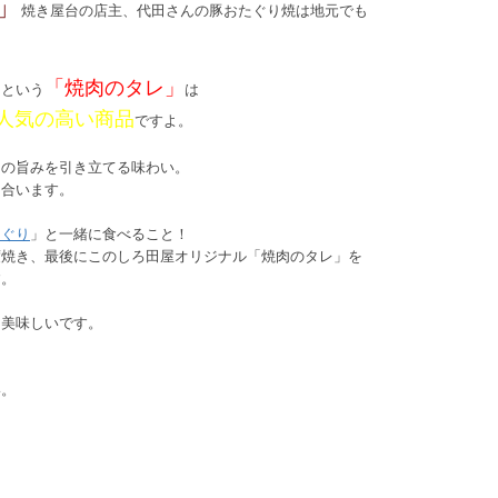
」
焼き屋台の店主、代田さんの豚おたぐり焼は地元でも
「焼肉のタレ」
たという
は
人気の高い商品
ですよ。
肉の旨みを引き立てる味わい。
も合います。
たぐり
」と一緒に食べること！
度焼き、最後にこのしろ田屋オリジナル「焼肉のタレ」を
す。
も美味しいです。
い。