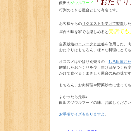
「おたぐり
飯田の
ソウルフード
行列のできる屋台として有名です。
お客様からの
リクエストを受けて製造
し
売店でも
屋台の味を家でも楽しめると
自家栽培のニンニクと生姜
を使用した、
おたぐりはもちろん、様々な料理にとて
オススメはやはり別売りの「
しろ田屋お
解凍したおたぐりを少し焦げ目がつく程
かけて食べる！まさしく屋台のあの味で
もちろん、お肉料理や野菜炒めに使って
よかったら是非♪
飯田のソウルフードの味、お試しくださ
お手頃サイズもありますよ
。