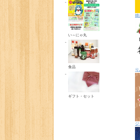
焼
い～にゃ丸
食品
り
ギフト・セット
ジ