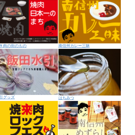
き肉の街のもの
南信州カレー三昧
引グッズ
はちみつ