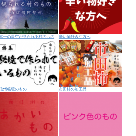
本一の星空が見られる村のもの
辛い物好きな方へ
信州秘境のもの
市田柿の加工品