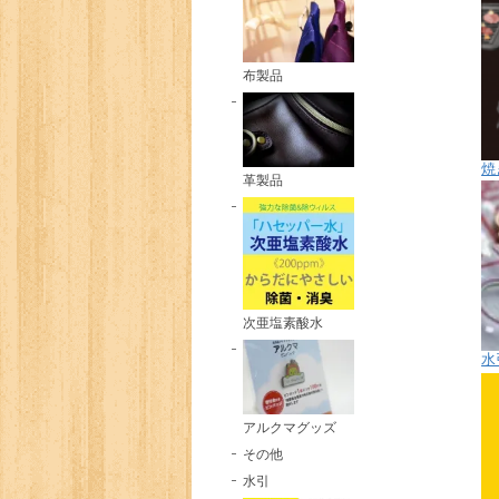
布製品
焼
革製品
次亜塩素酸水
水
アルクマグッズ
その他
水引