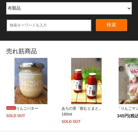
検索
売れ筋商品
りんごバター
あちの里「飲むとまと」
「りんごマシ
180ml
345円(税込
SOLD OUT
SOLD OUT