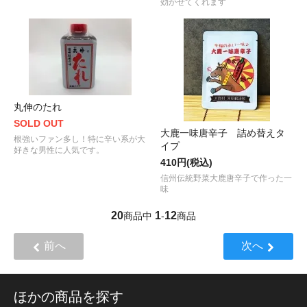
効かせてくれます
丸伸のたれ
SOLD OUT
大鹿一味唐辛子 詰め替えタ
根強いファン多し！特に辛い系が大
イプ
好きな男性に人気です。
410円(税込)
信州伝統野菜大鹿唐辛子で作った一
味
20
1
12
商品中
-
商品
前へ
次へ
ほかの商品を探す