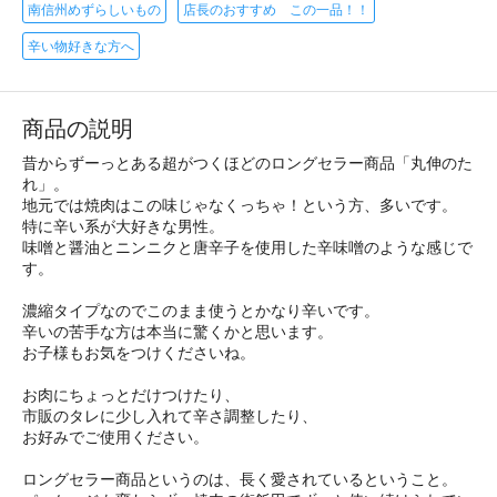
南信州めずらしいもの
店長のおすすめ この一品！！
辛い物好きな方へ
商品の説明
昔からずーっとある超がつくほどのロングセラー商品「丸伸のた
れ」。
地元では焼肉はこの味じゃなくっちゃ！という方、多いです。
特に辛い系が大好きな男性。
味噌と醤油とニンニクと唐辛子を使用した辛味噌のような感じで
す。
濃縮タイプなのでこのまま使うとかなり辛いです。
辛いの苦手な方は本当に驚くかと思います。
お子様もお気をつけくださいね。
お肉にちょっとだけつけたり、
市販のタレに少し入れて辛さ調整したり、
お好みでご使用ください。
ロングセラー商品というのは、長く愛されているということ。