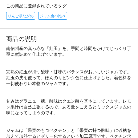
この商品に登録されているタグ
りんご県ながの
ジャム食べ比べ
商品の説明
南信州産の真っ赤な「紅玉」を、手間と時間をかけてじっくり丁
寧に煮詰めて仕上げています。
完熟の紅玉が持つ酸味・甘味のバランスがおいしいジャムです。
紅玉の皮を使って、ほんのりピンク色に仕上げました。着色料を
一切使わない本物のジャムです。
甘みはグラニュー糖、酸味はクエン酸を基本にしています。レモ
ン果汁は自己主張するので、ある量をこえるとミックスジャムの
味になってしまうのです。
ジャムは「果実のもつペクチン」と「果実の持つ酸味」に砂糖を
加えて加熱するとゼリー化するという加工原理です。ペクチン含