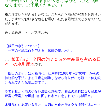
（※手作りになりますの大きさはひとつひとつ異
なります。ご了承ください。）
※ご注文いただきました後に、こちらから商品の写真をお送りい
たしますのでお好きな色をお選びいただき最終注文とさせていた
だきます。
色：原色系 ・ パステル系
【飯田の水引について】
「一本の和紙に命を与える」伝統の技、水引。
飯田市は、全国の約７０％の生産量を占める日
ここ
本一の水引産地
です。
「飯田の水引」は元禄時代（江戸時代1688年～1703年）からの
伝統的な手法による生産を継承しながら何世代にも渡って伝え続
けられてきた伝統工芸です。
冬でも暖かく雨の少ない温暖な気候で、和紙の原料になり資源が
豊富で天竜川や風越山に囲まれ名水に恵まれている飯田市。
水引作りに必要な条件と、東西の文化が行き交う流通が盛んだっ