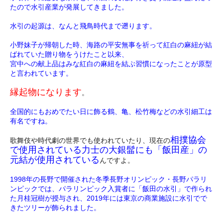
たので水引産業が発展してきました。
水引の起源は、なんと飛鳥時代まで遡ります。
小野妹子が帰朝した時、海路の平安無事を祈って紅白の麻紐が結
ばれていた贈り物をうけたこと以来、
宮中への献上品はみな紅白の麻紐を結ぶ習慣になったことが原型
と言われています。
縁起物になります
。
全国的にもおめでたい日に飾る鶴、亀、松竹梅などの水引細工は
有名ですね。
相撲協会
歌舞伎や時代劇の世界でも使われていたり、現在の
で使用されている力士の大銀髷にも「飯田産」の
元結が使用されている
んですよ。
1998年の長野で開催された冬季長野オリンピック・長野パラリ
ンピックでは、パラリンピック入賞者に「飯田の水引」で作られ
た月桂冠樹が授与され、2019年には東京の商業施設に水引でで
きたツリーが飾られました。