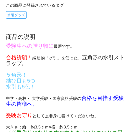
この商品に登録されているタグ
水引グッズ
商品の説明
受験生への贈り物に
最適です。
合格祈願！
五角形の水引スト
縁起物「水引」を使った、
ラップ
。
５角形！
結び目も5つ！
水引も5色！
合格を目指す受験
中学・高校・ 大学受験・国家資格受験の
生の皆様へ。
受験お守り
として是非身に着けてくださいね。
大きさ：縦 約3.5ｃｍ×横 約3.5ｃｍ