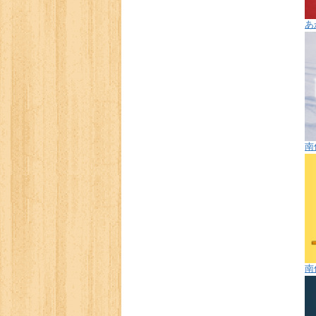
あ
南
南