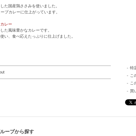
トした国産鶏ささみを使いました。
スープカレーに仕上がっています。
ンカレー
かした風味豊かなカレーです。
を使い、食べ応えたっぷりに仕上げました。
特
out
こ
こ
買
グループから探す