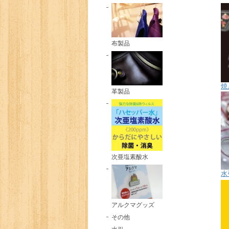
布製品
焼
革製品
次亜塩素酸水
水
アルクマグッズ
その他