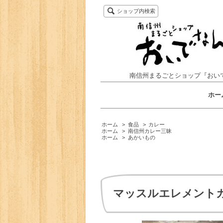
ショップ内検索
南信州まるごとショップ『おい
ホー
ホーム
>
食品
>
カレー
ホーム
>
南信州カレー三昧
ホーム
>
あかいもの
マッスルエレメント