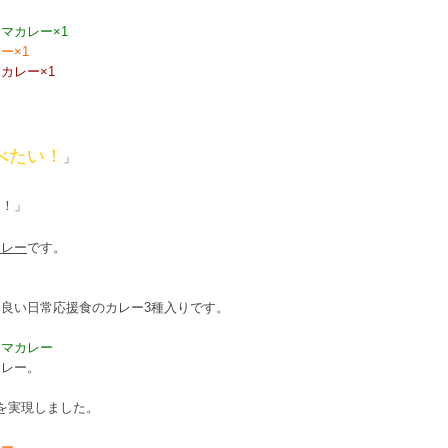
マカレー×1
ー×1
カレー×1
べたい！
」
い
！」
カレー
です。
も良い日常応援食のカレー3種入りです。
ーマカレー
カレー。
を実現しました。
レー