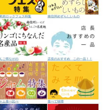
來肉ロックフェス特集
南信州めずらしいもの
んご県ながの
店長のおすすめ この一品！！
ャム食べ比べ
食べて味噌