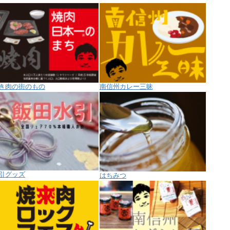
き肉の街のもの
南信州カレー三昧
引グッズ
はちみつ