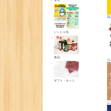
水引
焼
い～にゃ丸
食品
り
ギフト・セット
ジ