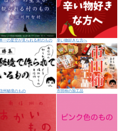
本一の星空が見られる村のもの
辛い物好きな方へ
信州秘境のもの
市田柿の加工品