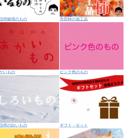
信州秘境のもの
市田柿の加工品
かいもの
ピンク色のもの
信州の白いもの
ギフト・セット