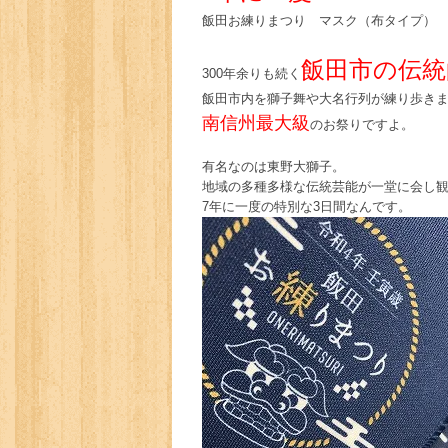
飯田お練りまつり マスク（布タイプ） 
飯田市の伝統
300年余りも続く
飯田市内を獅子舞や大名行列が練り歩き
南信州最大級
のお祭りですよ。
有名なのは東野大獅子。
地域の多種多様な伝統芸能が一堂に会し
7年に一度の特別な3日間なんです。