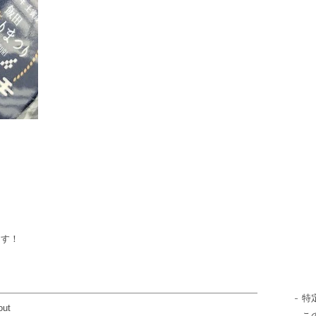
ます！
特
out
こ