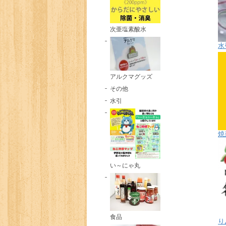
次亜塩素酸水
水
アルクマグッズ
その他
水引
焼
い～にゃ丸
食品
り