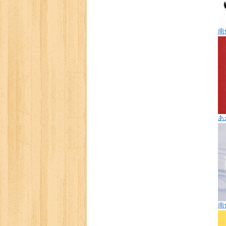
南
あ
南