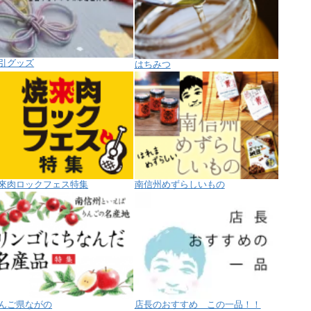
引グッズ
はちみつ
來肉ロックフェス特集
南信州めずらしいもの
んご県ながの
店長のおすすめ この一品！！