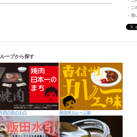
こ
買
グループから探す
き肉の街のもの
南信州カレー三昧