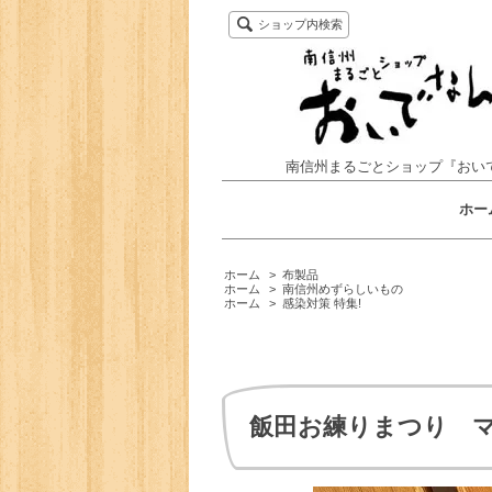
ショップ内検索
南信州まるごとショップ『おい
ホー
ホーム
>
布製品
ホーム
>
南信州めずらしいもの
ホーム
>
感染対策 特集!
飯田お練りまつり 