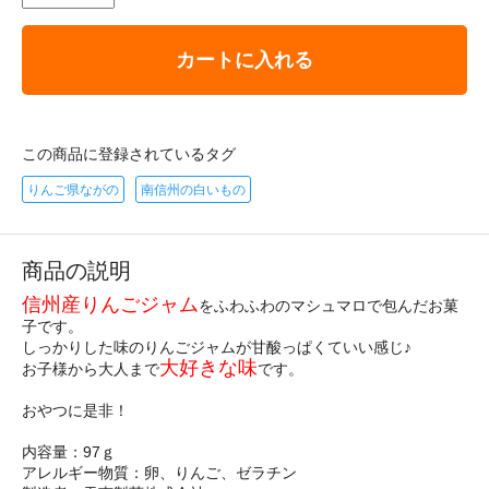
カートに入れる
この商品に登録されているタグ
りんご県ながの
南信州の白いもの
商品の説明
信州産りんごジャム
をふわふわのマシュマロで包んだお菓
子です。
しっかりした味のりんごジャムが甘酸っぱくていい感じ♪
大好きな味
お子様から大人まで
です。
おやつに是非！
内容量：97ｇ
アレルギー物質：卵、りんご、ゼラチン