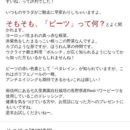
すいね」って評判でした！
いつものサラダがご馳走に早変わりしちゃいますよ。
そもそも、「ビーツ」って何？
とよく聞
かれます。
ヨーロッパ生まれの真っ赤な根菜。
赤紫色をしたまるっこい根っこの野菜なんですよ。
カブのような形ですが、ほうれん草の仲間です。
ウクライナ郷土料理「ボルシチ」が広く知られるようになってか
ら知った方もいるかもしれませんね！
ビーツの赤い色素として「ベタレイン」が知られていますが、こ
れはポリフェノールの一種。
アンチエイジングも期待できるかも♪これは嬉しい！
南信州にある七久里農園自社栽培の長野県産Redパワービーツを
使用しているこのドレッシング。
健康を気をつけている方や、お世話になった方へのプレゼントに
もいいですね。
是非お試しくださいねー。