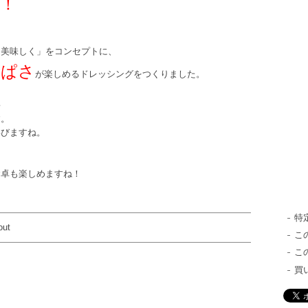
！
と美味しく」をコンセプトに、
っぱさ
が楽しめるドレッシングをつくりました。
♪
す。
喜びますね。
食卓も楽しめますね！
特
out
こ
こ
買