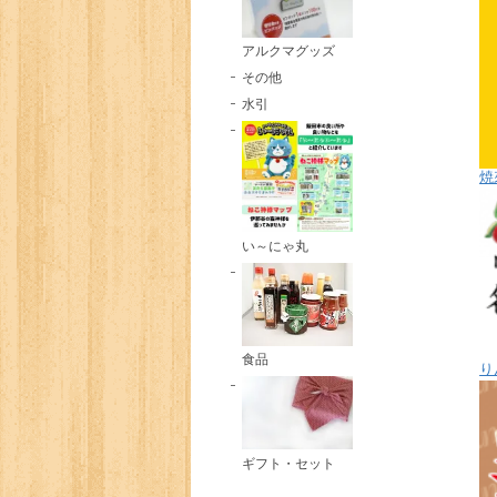
アルクマグッズ
その他
水引
焼
い～にゃ丸
食品
り
ギフト・セット