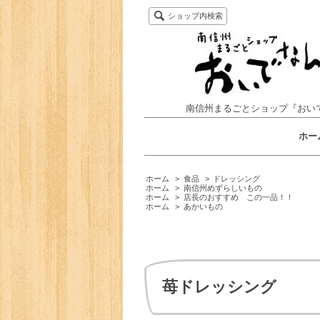
ショップ内検索
南信州まるごとショップ『おい
ホー
ホーム
>
食品
>
ドレッシング
ホーム
>
南信州めずらしいもの
ホーム
>
店長のおすすめ この一品！！
ホーム
>
あかいもの
苺ドレッシング