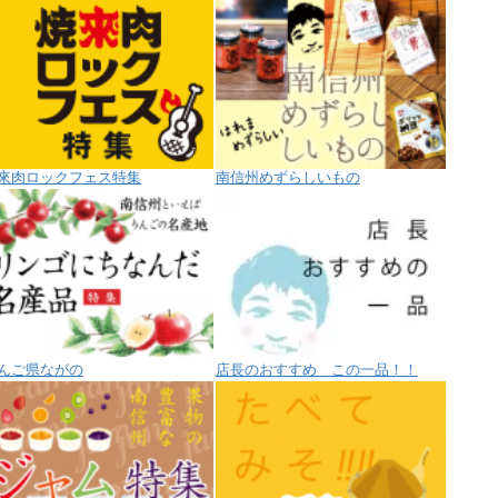
來肉ロックフェス特集
南信州めずらしいもの
んご県ながの
店長のおすすめ この一品！！