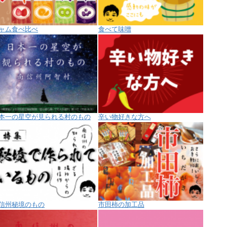
ャム食べ比べ
食べて味噌
本一の星空が見られる村のもの
辛い物好きな方へ
信州秘境のもの
市田柿の加工品