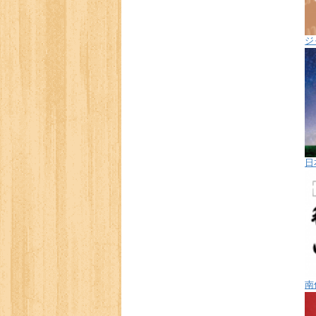
ジ
日
南