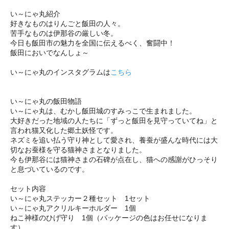
い～にゃ丸紹介
好きなものはりんごと飯田の人々。
苦手なものは伊那谷の厳しい冬。
今日も飯田市の魅力を全国に伝えるべく、奮闘中！
飯田においでなんしょ～
い～にゃ丸のインスタグラムは
こちら
い～にゃ丸の飯田物語
い～にゃ丸は、むかし飯田城のすみっこで生まれました。
大好きだった地域の人たちに「ずっと飯田を見守っていてね」と
言われ猫又化した郷土妖怪です。
ネズミを追い払う守り神として愛され、養蚕が盛んな時代には大
切なお蚕様を守る猫神さまとなりました。
今も伊那谷には猫神さまの石碑が点在し、猫への感謝がひっそり
と息づいているのです。
セット内容
い～にゃ丸ステッカー２種セット 1セット
い～にゃ丸アクリルキーホルダー 1個
ねこ神様のひげ守り 1個（パッケージの色はお任せになりま
す）