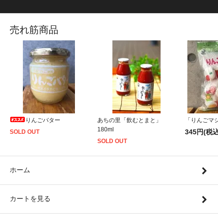
売れ筋商品
りんごバター
あちの里「飲むとまと」
「りんごマシ
180ml
345円(税込
SOLD OUT
SOLD OUT
ホーム
カートを見る