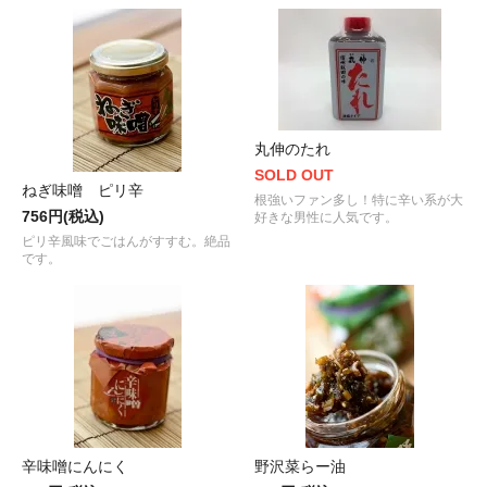
丸伸のたれ
SOLD OUT
ねぎ味噌 ピリ辛
根強いファン多し！特に辛い系が大
756円(税込)
好きな男性に人気です。
ピリ辛風味でごはんがすすむ。絶品
です。
辛味噌にんにく
野沢菜らー油