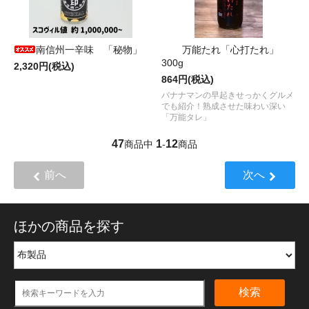
南信州一辛味 「秘物」
万能たれ「心打たれ」
300g
2,320円(税込)
864円(税込)
バナナマンの早起きせっかくグルメ
でも紹介！熟成させた味わい深い
「万能タレ」
47
1
12
商品中
-
商品
前へ
次へ
ほかの商品を探す
検索