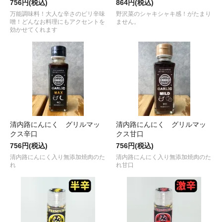
756円(税込)
864円(税込)
万能調味料！大人な辛さのピリ辛味
野沢菜のシャキシャキ感！がたまり
噌！どんなお料理にもアクセントを
ません。
効かせてくれます
清内路にんにく グリルマッ
清内路にんにく グリルマッ
クス辛口
クス甘口
756円(税込)
756円(税込)
清内路にんにく入り無添加焼肉のた
清内路にんにく入り無添加焼肉のた
れ
れ甘口