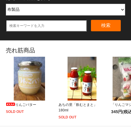
検索
売れ筋商品
りんごバター
あちの里「飲むとまと」
「りんごマシ
180ml
345円(税込
SOLD OUT
SOLD OUT