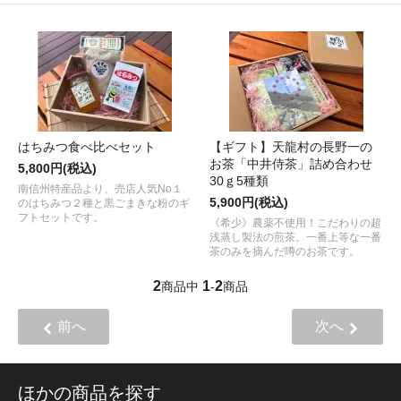
はちみつ食べ比べセット
【ギフト】天龍村の長野一の
お茶「中井侍茶」詰め合わせ
5,800円(税込)
30ｇ5種類
南信州特産品より、売店人気No１
5,900円(税込)
のはちみつ２種と黒ごまきな粉のギ
フトセットです。
《希少》農薬不使用！こだわりの超
浅蒸し製法の煎茶。一番上等な一番
茶のみを摘んだ噂のお茶です。
2
1
2
商品中
-
商品
前へ
次へ
ほかの商品を探す