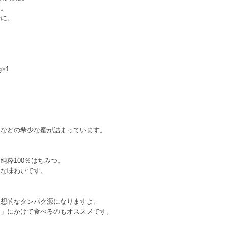
す。
緒に。
×1
アなどの希少な蜜が詰まっています。
純粋100％はちみつ。
ドな味わいです。
理想的なタンパク源になりますよ。
ト」にかけて食べるのもオススメです。