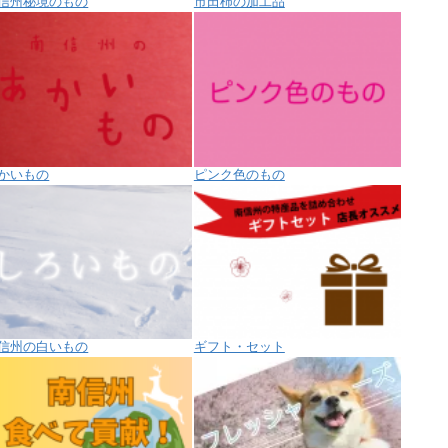
信州秘境のもの
市田柿の加工品
かいもの
ピンク色のもの
信州の白いもの
ギフト・セット