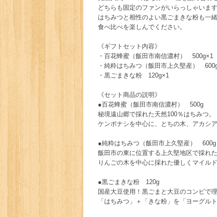
どちらも固定のファンがいらっしゃいま
はちみつと相性のよい黒ごまきな粉も一
食べ比べを楽しんでください。
《ギフトセット内容》
・百花蜂蜜（飯田市南信濃村） 500g×1
・純粋はちみつ（飯田市上久堅産） 600g
・黒ごまきな粉 120g×1
《セット商品の説明》
●百花蜂蜜（飯田市南信濃村） 500g
秘境遠山郷で採れた天然100％はちみつ。
ケンポナシを中心に、とちの木、アカシ
●純粋はちみつ（飯田市上久堅産） 600g
飯田市の東に位置する上久堅地区で採れた
りんごの木を中心に採れた優しくマイル
●黒ごまきな粉 120g
国産大豆使用！黒ごまと大豆のコンビで
「はちみつ」＋「きな粉」を「ヨーグル