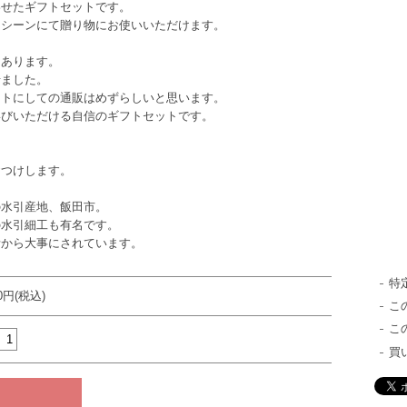
わせたギフトセットです。
なシーンにて贈り物にお使いいただけます。
んあります。
せました。
ットにしての通販はめずらしいと思います。
喜びいただける自信のギフトセットです。
おつけします。
の水引産地、飯田市。
の水引細工も有名です。
昔から大事にされています。
特
00円(税込)
こ
こ
買