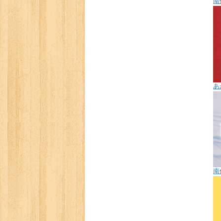
南
あ
南