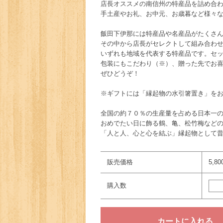
店長オススメの南信州の特産品を詰め合
手土産やお礼、お中元、お歳暮など様々
飯田下伊那には特産品や名産品がたくさ
その中から店長がセレクトして組み合わ
いずれも地域を代表する特産品です。セ
包装にもこだわり（※）、贈った先でお
ぜひどうぞ！
※ギフトには「縁起物の水引箸置き」を
全国の約７０％の生産量を占める日本一
おめでたい日に飾る鶴、亀、松竹梅など
「人と人、心と心を結ぶ」縁起物として
販売価格
5,8
購入数