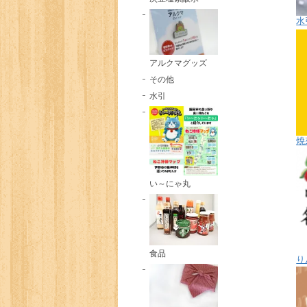
水
アルクマグッズ
その他
水引
焼
い～にゃ丸
食品
り