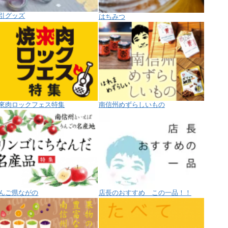
引グッズ
はちみつ
來肉ロックフェス特集
南信州めずらしいもの
んご県ながの
店長のおすすめ この一品！！