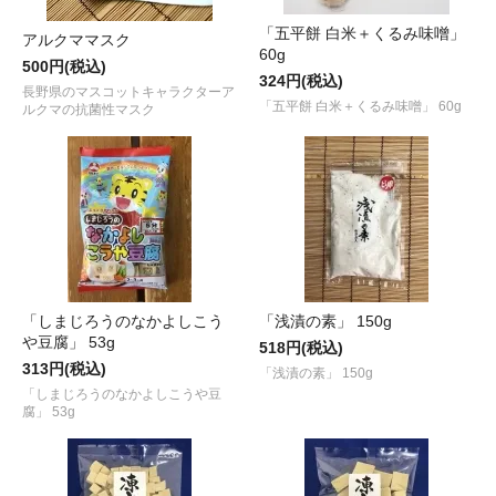
「五平餅 白米＋くるみ味噌」
アルクママスク
60g
500円(税込)
324円(税込)
長野県のマスコットキャラクターア
「五平餅 白米＋くるみ味噌」 60g
ルクマの抗菌性マスク
「しまじろうのなかよしこう
「浅漬の素」 150g
や豆腐」 53g
518円(税込)
313円(税込)
「浅漬の素」 150g
「しまじろうのなかよしこうや豆
腐」 53g