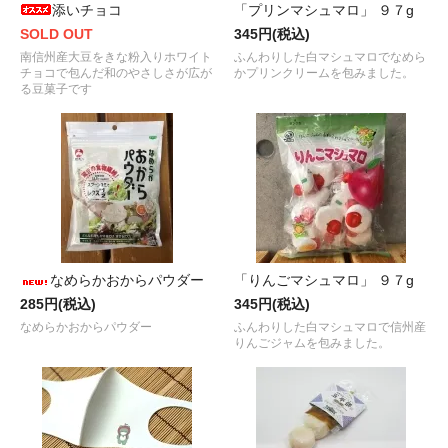
添いチョコ
「プリンマシュマロ」 ９７g
SOLD OUT
345円(税込)
南信州産大豆をきな粉入りホワイト
ふんわりした白マシュマロでなめら
チョコで包んだ和のやさしさが広が
かプリンクリームを包みました。
る豆菓子です
なめらかおからパウダー
「りんごマシュマロ」 ９７g
285円(税込)
345円(税込)
なめらかおからパウダー
ふんわりした白マシュマロで信州産
りんごジャムを包みました。