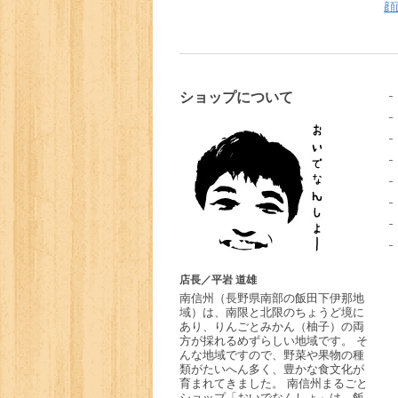
顔
ショップについて
店長／平岩 道雄
南信州
（長野県南部の飯田下伊那地
域）は、南限と北限のちょうど境に
あり、りんごとみかん（柚子）の両
方が採れるめずらしい地域です。 そ
んな地域ですので、野菜や果物の種
類がたいへん多く、豊かな食文化が
育まれてきました。 南信州まるごと
ショップ「おいでなんしょ」は、飯