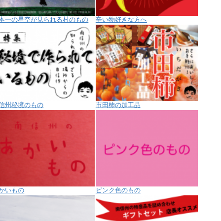
本一の星空が見られる村のもの
辛い物好きな方へ
信州秘境のもの
市田柿の加工品
かいもの
ピンク色のもの