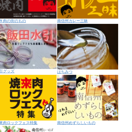
き肉の街のもの
南信州カレー三昧
引グッズ
はちみつ
來肉ロックフェス特集
南信州めずらしいもの