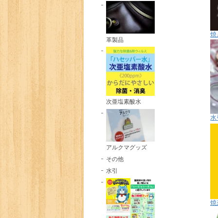
焼
革製品
次亜塩素酸水
水
アルクマグッズ
その他
水引
焼