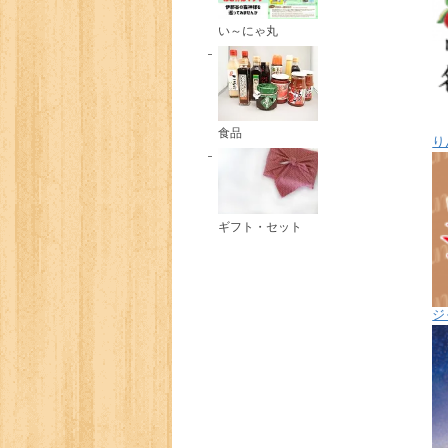
い～にゃ丸
食品
り
ギフト・セット
ジ