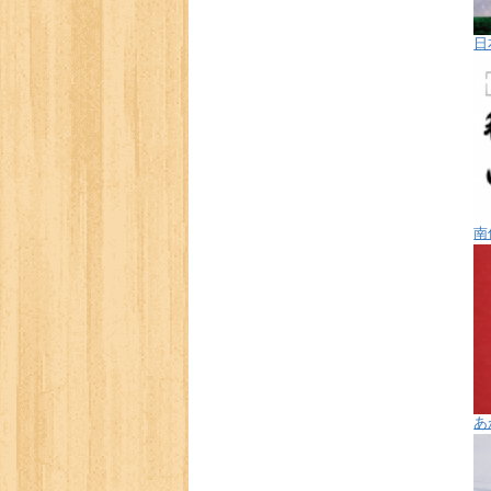
日
南
あ