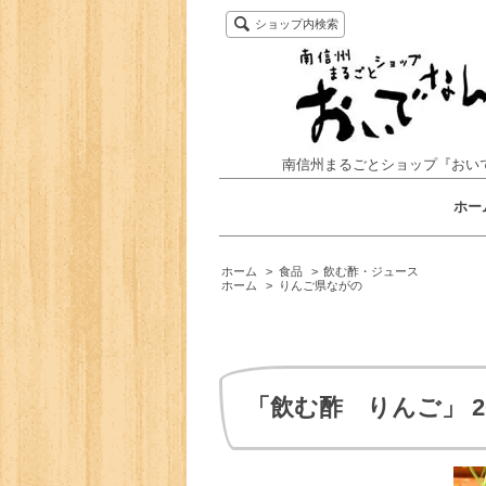
ショップ内検索
南信州まるごとショップ『おい
ホー
ホーム
>
食品
>
飲む酢・ジュース
ホーム
>
りんご県ながの
「飲む酢 りんご」 20