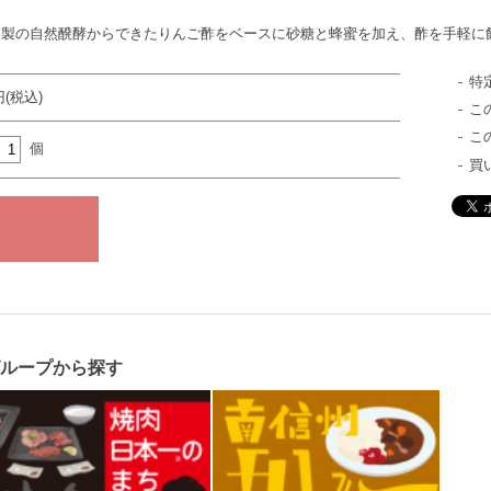
家製の自然醗酵からできたりんご酢をベースに砂糖と蜂蜜を加え、酢を手軽に
特
円(税込)
こ
こ
個
買
グループから探す