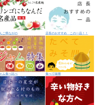
んご県ながの
店長のおすすめ この一品！！
ャム食べ比べ
食べて味噌