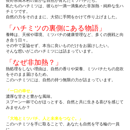
長野県喬木村の豊かな自然が育んだミツバチたち。
私たちのハチミツは、彼らが一滴一滴集めた非加熱・純粋な生ハ
チミツです。
自然の力をそのままに、大切に手間をかけて作り上げました。
「ハチミツの裏側にある物語」
養蜂は、天候や環境、ミツバチの健康管理など、多くの挑戦と向
き合う日々。
その中で妥協せず、本当に良いものだけをお届けしたい。
そんな想いがこのハチミツには詰まっています。
「なぜ非加熱？」
熱処理をしない理由は、自然の香りや栄養、ミツバチたちの息吹
をそのまま届けるため。
このハチミツには、自然の持つ無限の力が詰まっています。
「一口の幸せ」
濃厚な甘さと豊かな風味。
スプーン一杯で心がほっとする、自然と共に生きる喜びを感じて
みませんか？
「大地とミツバチ、人と未来をつなぐ。」
このハチミツを手に取ることで、あなたも自然を守る輪の一員
に。