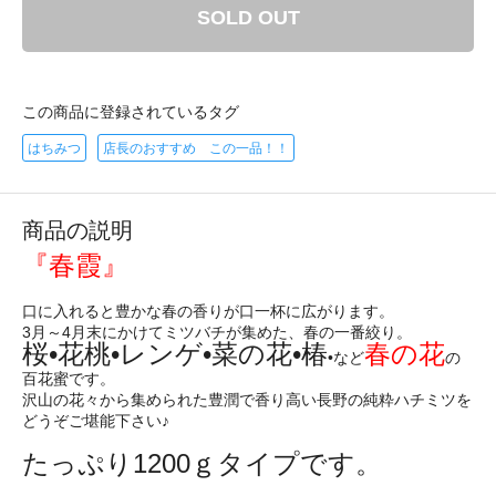
SOLD OUT
この商品に登録されているタグ
はちみつ
店長のおすすめ この一品！！
商品の説明
『春霞』
口に入れると豊かな春の香りが口一杯に広がります。
3月～4月末にかけてミツバチが集めた、春の一番絞り。
桜•花桃•レンゲ•菜の花•椿
春の花
•など
の
百花蜜です。
沢山の花々から集められた豊潤で香り高い長野の純粋ハチミツを
どうぞご堪能下さい♪
たっぷり1200ｇタイプです。