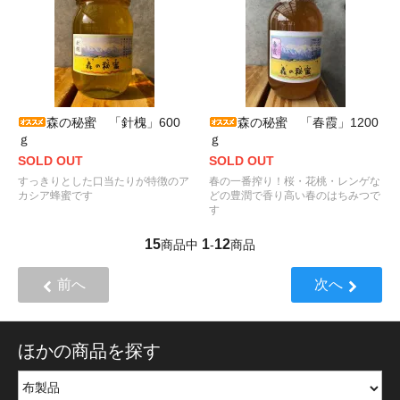
森の秘蜜 「針槐」600
森の秘蜜 「春霞」1200
ｇ
ｇ
SOLD OUT
SOLD OUT
すっきりとした口当たりが特徴のア
春の一番搾り！桜・花桃・レンゲな
カシア蜂蜜です
どの豊潤で香り高い春のはちみつで
す
15
1
12
商品中
-
商品
前へ
次へ
ほかの商品を探す