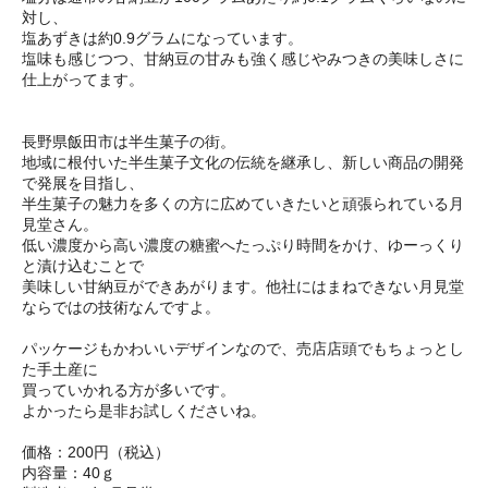
対し、
塩あずきは約0.9グラムになっています。
塩味も感じつつ、甘納豆の甘みも強く感じやみつきの美味しさに
仕上がってます。
長野県飯田市は半生菓子の街。
地域に根付いた半生菓子文化の伝統を継承し、新しい商品の開発
で発展を目指し、
半生菓子の魅力を多くの方に広めていきたいと頑張られている月
見堂さん。
低い濃度から高い濃度の糖蜜へたっぷり時間をかけ、ゆーっくり
と漬け込むことで
美味しい甘納豆ができあがります。他社にはまねできない月見堂
ならではの技術なんですよ。
パッケージもかわいいデザインなので、売店店頭でもちょっとし
た手土産に
買っていかれる方が多いです。
よかったら是非お試しくださいね。
価格：200円（税込）
内容量：40ｇ