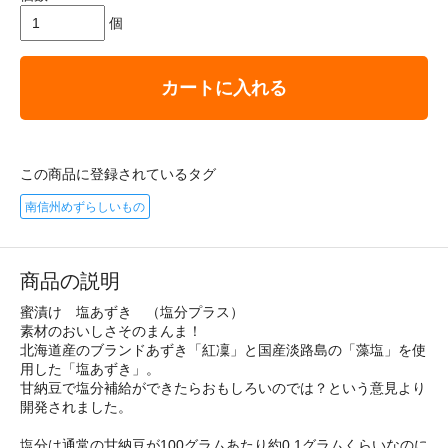
個
カートに入れる
この商品に登録されているタグ
南信州めずらしいもの
商品の説明
蜜漬け 塩あずき （塩分プラス）
素材のおいしさそのまんま！
北海道産のブランドあずき「紅凜」と国産淡路島の「藻塩」を使
用した「塩あずき」。
甘納豆で塩分補給ができたらおもしろいのでは？という意見より
開発されました。
塩分は通常の甘納豆が100グラムあたり約0.1グラムくらいなのに