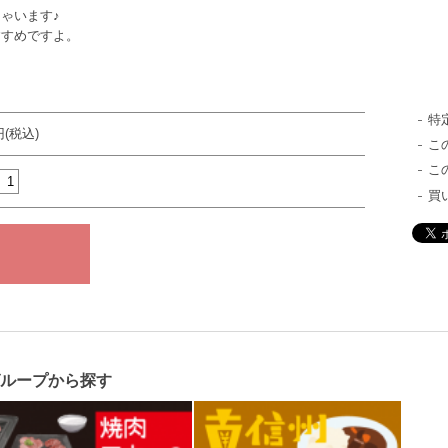
ゃいます♪
すすめですよ。
特
円(税込)
こ
こ
買
グループから探す