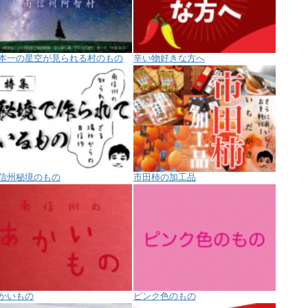
本一の星空が見られる村のもの
辛い物好きな方へ
信州秘境のもの
市田柿の加工品
かいもの
ピンク色のもの