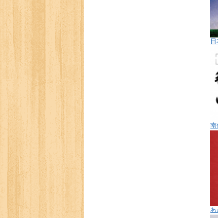
日
南
あ