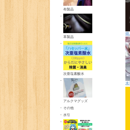
布製品
焼
革製品
次亜塩素酸水
水
アルクマグッズ
その他
水引