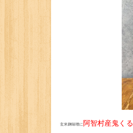
阿智村産鬼く
玄米麹味噌に