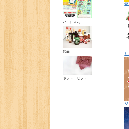
焼
い～にゃ丸
食品
り
ギフト・セット
ジ