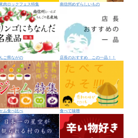
來肉ロックフェス特集
南信州めずらしいもの
んご県ながの
店長のおすすめ この一品！！
ャム食べ比べ
食べて味噌