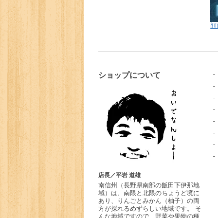
顔
ショップについて
店長／平岩 道雄
南信州
（長野県南部の飯田下伊那地
域）は、南限と北限のちょうど境に
あり、りんごとみかん（柚子）の両
方が採れるめずらしい地域です。 そ
んな地域ですので、野菜や果物の種