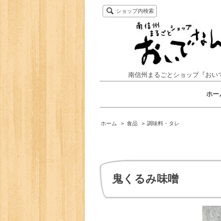
ショップ内検索
南信州まるごとショップ『おい
ホー
ホーム
>
食品
>
調味料・タレ
鬼くるみ味噌