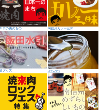
き肉の街のもの
南信州カレー三昧
引グッズ
はちみつ